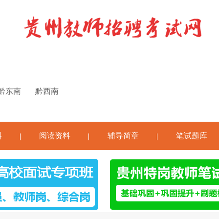
黔东南
黔西南
料
阅读资料
辅导简章
笔试题库