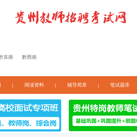
黔东南
黔西南
料
阅读资料
辅导简章
笔试题库