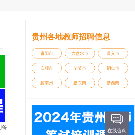
贵州各地教师招聘信息
贵阳市
六盘水市
遵义市
安顺市
毕节市
铜仁市
黔南州
黔东南
黔西南
利备
在线咨询