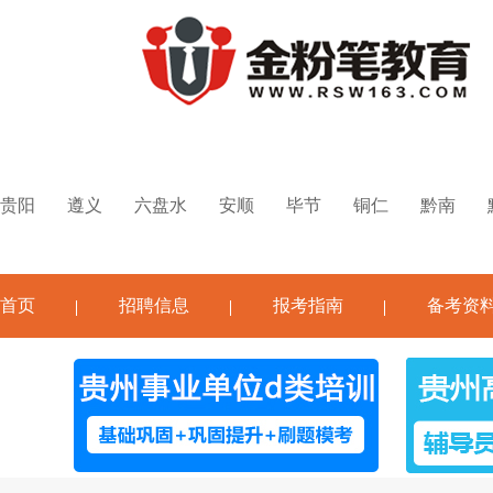
贵阳
遵义
六盘水
安顺
毕节
铜仁
黔南
首页
招聘信息
报考指南
备考资