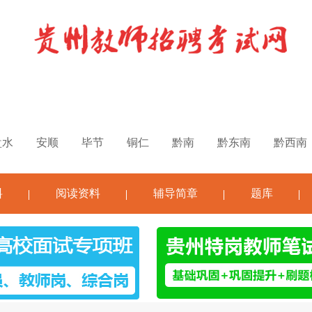
盘水
安顺
毕节
铜仁
黔南
黔东南
黔西南
料
阅读资料
辅导简章
题库