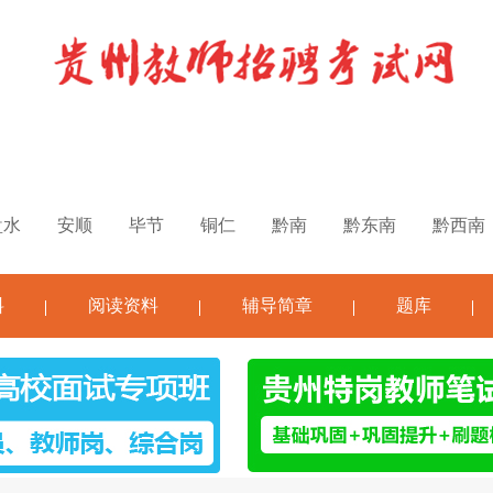
盘水
安顺
毕节
铜仁
黔南
黔东南
黔西南
料
阅读资料
辅导简章
题库