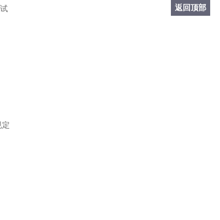
返回顶部
。试
规定