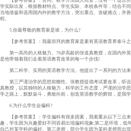
【参考答案】：赞同。教学方法因人而宜，没有一个适合所有
学实际出发，根据教材特点、学生实际、本校条件等，结合不同
当地借鉴和选用国内外的教学方法，突出重点、攻破难点，并善
程。
5.你最尊敬的教育家是谁，为什么?
【参考答案】：我最崇拜的教育家是素有英语教育界泰斗之
第一高尚的人格魅力。76岁高龄的张道真教授，在国内外英
是他带领着我们走着英语教育改革的每一个步伐!
第二科学、实用的英语教学方法。他提出了一系列的方法来改
第三严谨治学的思想前瞻性。张教授提倡考试要改革，听说与
真教授，以其独特的人格魅力，科学的工作态度，严谨的治学思
学之路上，默默奋斗，勇敢向前，创造英语教学的辉煌，是我学
6.为什么学生会偏科?
【参考答案】：学生偏科有很多因素，我着重从以下三点来分
趣，学生因为兴趣爱好不同容易出现偏科现象;第二是环境，低
自己对某学科的偏好。第三老师，部分学生因为某科老师而出现