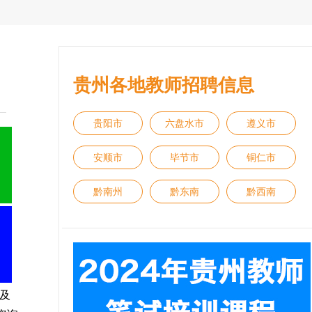
贵州各地教师招聘信息
贵阳市
六盘水市
遵义市
安顺市
毕节市
铜仁市
黔南州
黔东南
黔西南
及