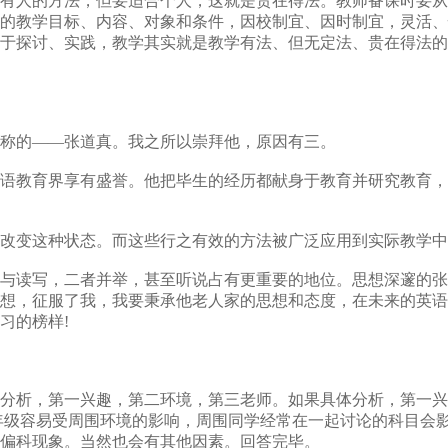
人的方法，但要适合个人，这就是贵在得法。教师备课时要从
的教学目标、内容、对象和条件，因校制宜、因时制宜，灵活、
于探讨、实践，教学其实就是教学有法、但无定法、贵在得法的
称的——张道真。我之所以崇拜他，原因有三。
语教育界享有盛誉。他把毕生的经历都献身于教育并研究教育，
变这种状态。而这些行之有效的方法被广泛应用到实际教学中
读写，二者并举，甚至听说占有更重要的地位。思想深邃的张
想，征服了我，我要秉承他老人家的思想和态度，在未来的英语
习的榜样!
析，第一兴趣，第二环境，第三老师。如果具体分析，第一兴
年级容易受周围环境的影响，周围同学经常在一起讨论的科目会
偏科现象。当然也会有其他因素。回答完毕。