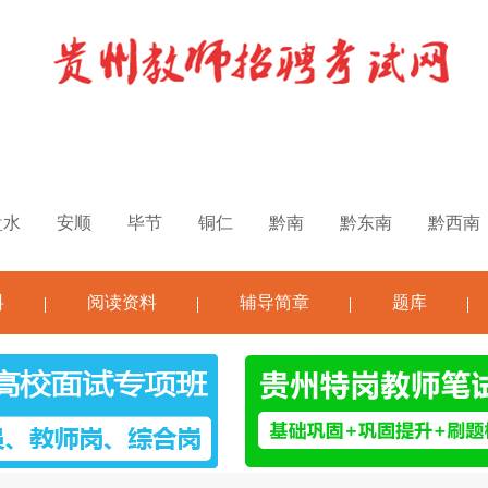
盘水
安顺
毕节
铜仁
黔南
黔东南
黔西南
料
阅读资料
辅导简章
题库