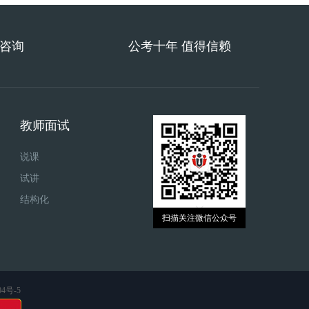
费咨询
公考十年 值得信赖
教师面试
说课
试讲
结构化
扫描关注微信公众号
04号-5